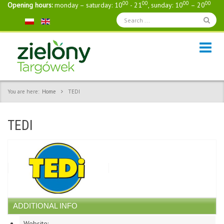
00
00
00
00
Opening hours:
monday – saturday: 10
- 21
, sunday: 10
– 20
You are here:
Home
TEDI
TEDI
ADDITIONAL INFO
Website: