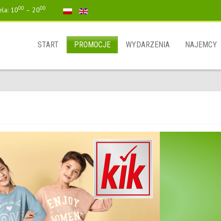
00
00
ela: 10
– 20
START
PROMOCJE
WYDARZENIA
NAJEMCY