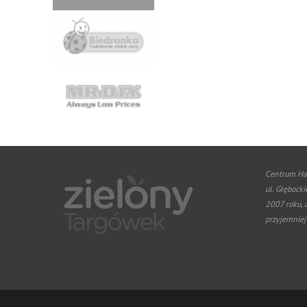
Centrum Ha
ul. Głębocki
2007 roku, 
przyjemniej