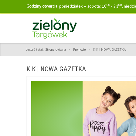
00
00
Godziny otwarcia:
poniedziałek – sobota: 10
- 21
, niedzi
Jesteś tutaj:
Strona główna
Promocje
KiK | NOWA GAZETKA.
KiK | NOWA GAZETKA.