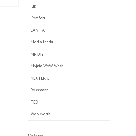
Kik
Komfort
LA VITA
Media Markt
MR.DIY
Myjnia WoW Wash
NEXTERIO
Rossmann
TEDI
Woolworth