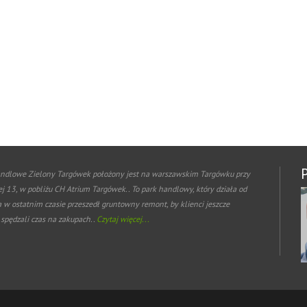
ndlowe Zielony Targówek położony jest na warszawskim Targówku przy
ej 13, w pobliżu CH Atrium Targówek.. To park handlowy, który działa od
a w ostatnim czasie przeszedł gruntowny remont, by klienci jeszcze
 spędzali czas na zakupach..
Czytaj więcej...